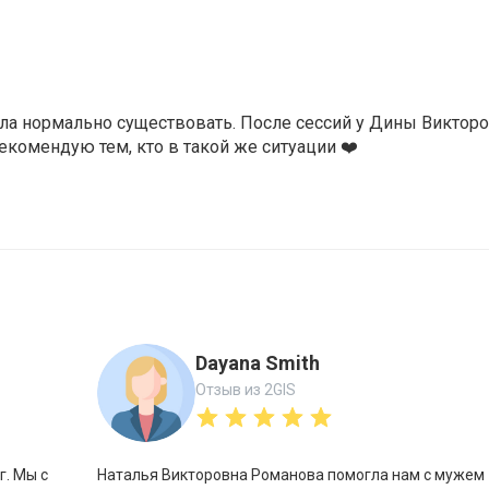
огла нормально существовать. После сессий у Дины Виктор
екомендую тем, кто в такой же ситуации ❤️
Dayana Smith
Отзыв из 2GIS
. Мы с
Наталья Викторовна Романова помогла нам с мужем